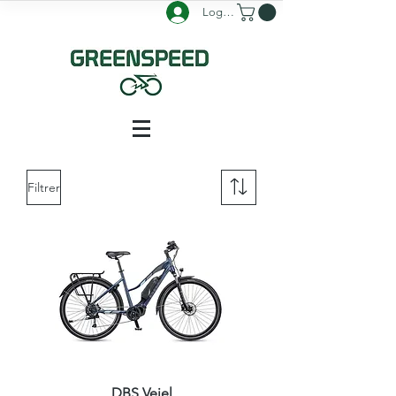
Logg inn
Filtrer
DBS Veiel