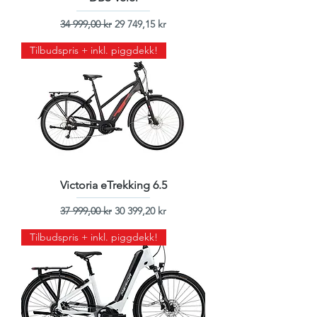
Vanlig pris
Salgspris
34 999,00 kr
29 749,15 kr
Tilbudspris + inkl. piggdekk!
Victoria eTrekking 6.5
Vanlig pris
Salgspris
37 999,00 kr
30 399,20 kr
Tilbudspris + inkl. piggdekk!