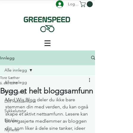
Logg inn
Innlegg
Alle innlegg
Tore Sæther
Alle innlegg
6. okt. 2018
Bygg et helt bloggsamfunn
Kom i gang
Med Wix Blog deler du ikke bare 
Ditt nettsamfunn
stemmen din med verden, du kan også 
Sykkelutstyr
skape et aktivt nettsamfunn. Lesere kan 
Elsykler
bli engasjerte medlemmer av bloggen 
din, som liker å dele sine tanker, ideer 
Nyheter